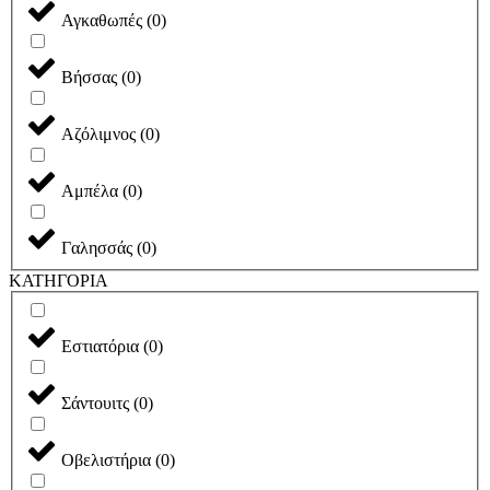
Αγκαθωπές
(
0
)
Βήσσας
(
0
)
Αζόλιμνος
(
0
)
Αμπέλα
(
0
)
Γαλησσάς
(
0
)
ΚΑΤΗΓΟΡΙΑ
Εστιατόρια
(
0
)
Σάντουιτς
(
0
)
Οβελιστήρια
(
0
)