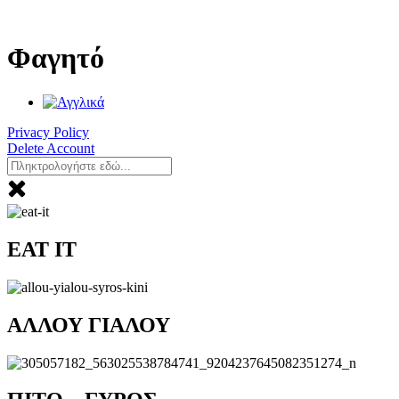
Μετάβαση
στο
περιεχόμενο
Φαγητό
Privacy Policy
Delete Account
EAT IT
ΑΛΛΟΥ ΓΙΑΛΟΥ