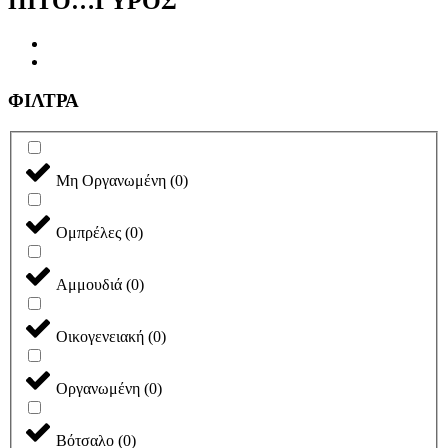
ΠΙΤΟ…ΓΥΡΟΣ
ΦΙΛΤΡΑ
Μη Οργανωμένη
(
0
)
Ομπρέλες
(
0
)
Αμμουδιά
(
0
)
Οικογενειακή
(
0
)
Οργανωμένη
(
0
)
Βότσαλο
(
0
)