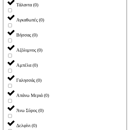
Τάλαντα
(
0
)
Αγκαθωπές
(
0
)
Βήσσας
(
0
)
Αζόλιμνος
(
0
)
Αμπέλα
(
0
)
Γαλησσάς
(
0
)
Απάνω Μεριά
(
0
)
Άνω Σύρος
(
0
)
Δελφίνι
(
0
)